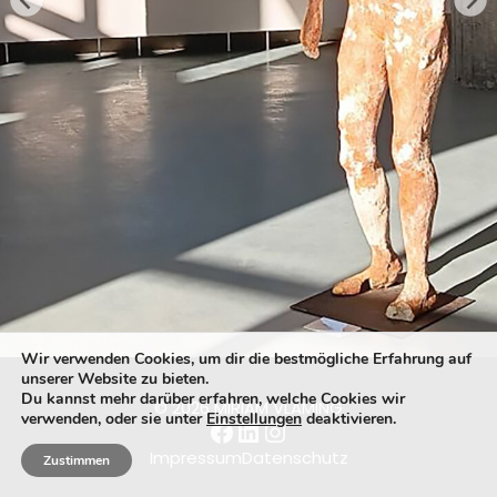
Wir verwenden Cookies, um dir die bestmögliche Erfahrung auf
unserer Website zu bieten.
Du kannst mehr darüber erfahren, welche Cookies wir
© 2026 MIRIAM VLAMING
verwenden, oder sie unter
Einstellungen
deaktivieren.
Facebook
LinkedIn
Instagram
Impressum
Datenschutz
Zustimmen