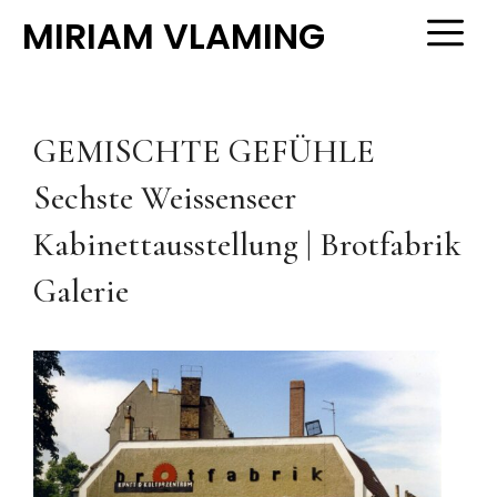
Zum
MIRIAM VLAMING
M
Inhalt
springen
GEMISCHTE GEFÜHLE
Sechste Weissenseer
Kabinettausstellung | Brotfabrik
Galerie